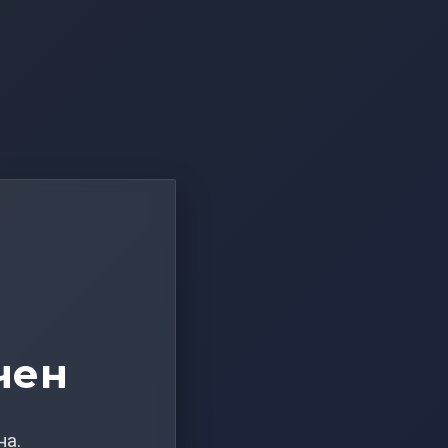
чен
на.