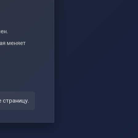
чен.
рая меняет
 страницу.