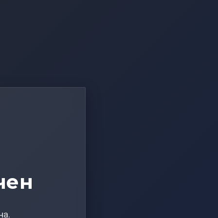
чен
на.