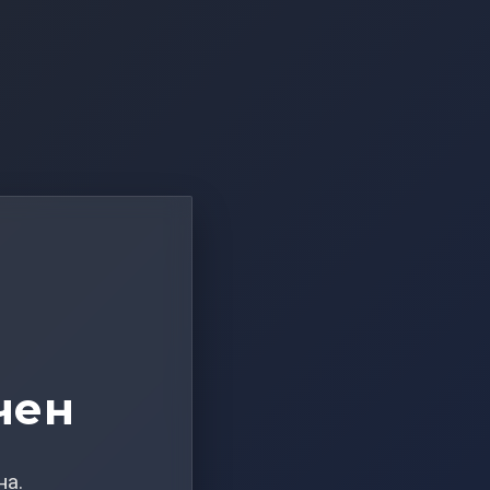
чен
на.