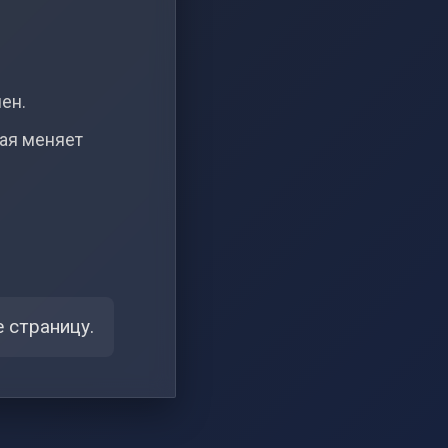
чен.
рая меняет
 страницу.