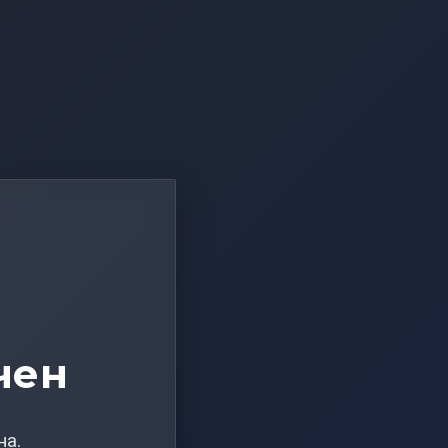
чен
на.