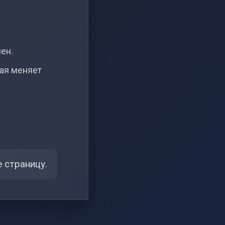
чен.
рая меняет
 страницу.