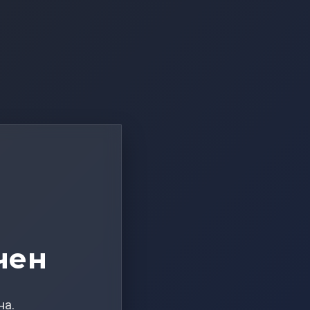
чен
на.