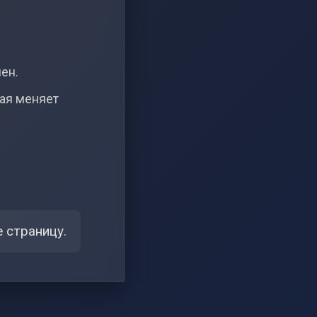
чен.
рая меняет
 страницу.